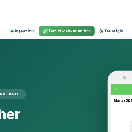
İnşaat için
Temizlik şirketleri için
Tarım için
SARLANDI
 her