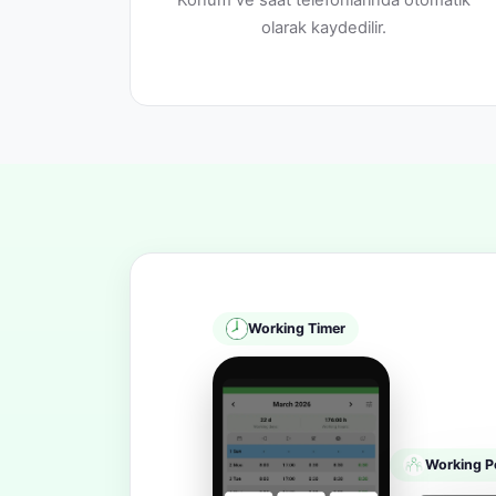
Konum ve saat telefonlarında otomatik
olarak kaydedilir.
Working Timer
Working P