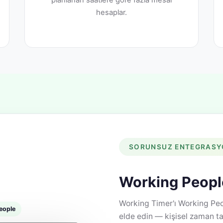
planlanan saatlere göre fazla mesai
hesaplar.
SORUNSUZ ENTEGRAS
Working People 
Working Timer'ı Working Peop
eople
elde edin — kişisel zaman t