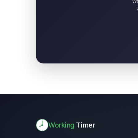
Wo
Working
Timer