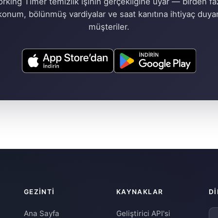
rking Timer temizlik işinin gerçekliğine uyar — birden fa
konum, bölünmüş vardiyalar ve saat kanıtına ihtiyaç duya
müşteriler.
GEZINTI
KAYNAKLAR
DI
Ana Sayfa
Geliştirici API'si