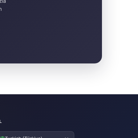
zla
n
L