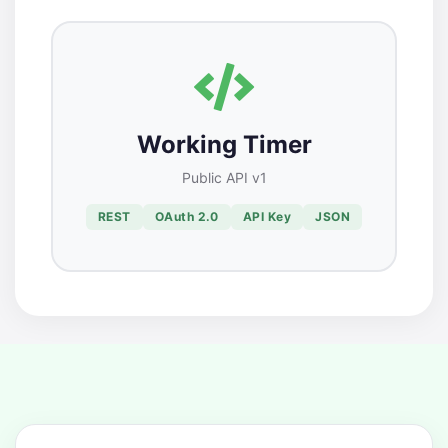
Working Timer
Public API v1
REST
OAuth 2.0
API Key
JSON