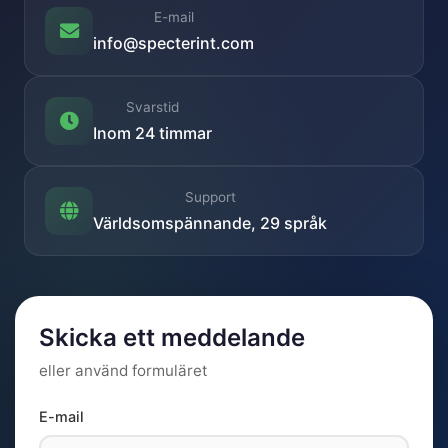
E-mail
info@specterint.com
Svarstid
Inom 24 timmar
Support
Världsomspännande, 29 språk
Skicka ett meddelande
eller använd formuläret
E-mail